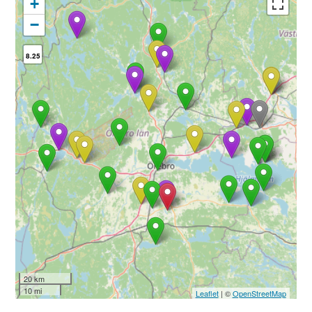
+
−
8.25
20 km
10 mi
Leaflet
| ©
OpenStreetMap