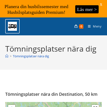
X
Planera din husbilssemester med
Läs mer >
Husbilsplatsguiden Premium!
Hoppa
till
Meny
0
innehållet
Tömningsplatser nära dig
>
Tömningsplatser nära dig
Tömningsplatser nära din Destination, 50 km