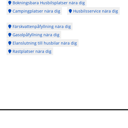
Bokningsbara Husbilsplatser nära dig
Campingplatser nära dig
Husbilsservice nära dig
Färskvattenpåfyllning nära dig
Gasolpåfyllning nära dig
Elanslutning till husbilar nära dig
Rastplatser nära dig
Logga in
Ångra köp
Cookie Policy
Copyright © 2014 - 2026 - Webbplatsen en del av
CubeSeven Group