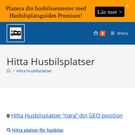
X
Planera din husbilssemester med
Läs mer >
Husbilsplatsguiden Premium!
Hoppa
till
Meny
0
innehållet
Hitta Husbilsplatser
>
Hitta Husbilsplatser
Hitta Husbilsplatser “nära” din GEO-position
Hitta platser för husbilar