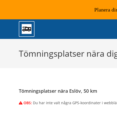
Planera di
Hoppa
till
innehållet
Tömningsplatser nära di
Tömningsplatser nära Eslöv, 50 km
OBS:
Du har inte valt några GPS-koordinater i webbl