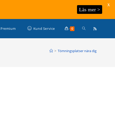
X
Läs mer >
Slå
Premium
Kund Service
0
på/av
>
Tömningsplatser nära dig
webbplatssökning