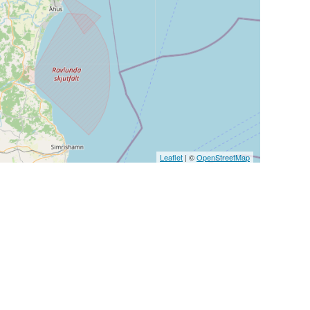
Leaflet
| ©
OpenStreetMap
Logga in
Ångra köp
Cookie Policy