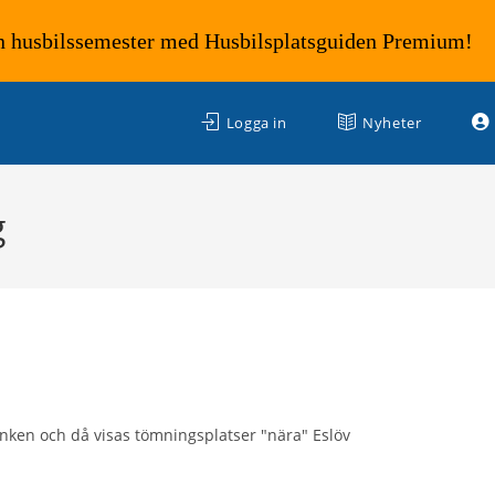
n husbilssemester med Husbilsplatsguiden Premium!
Logga in
Nyheter
g
änken och då visas tömningsplatser "nära" Eslöv