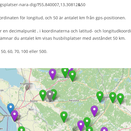
gsplatser-nara-dig/
?
55
.
840007
,
13
.
30812
&
50
ordinaten för longitud, och 50 är antalet km från gps-positionen.
är en decimalpunkt
.
i koordinaterna och latitud- och longitudkoor
lämnar du antalet km visas husbilsplatser med avståndet 50 km.
50, 60, 70, 100 eller 500.