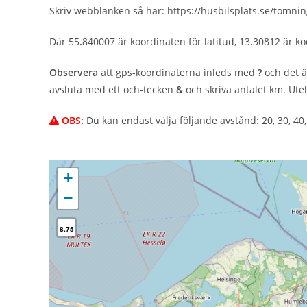
Skriv webblänken så här: https://husbilsplats.se/tomnin
Där 55
.
840007 är koordinaten för latitud, 13
.
30812 är ko
Observera
att gps-koordinaterna inleds med
?
och det 
avsluta med ett och-tecken
&
och skriva antalet km. Ute
OBS:
Du kan endast välja följande avstånd: 20, 30, 40, 
+
−
8.75