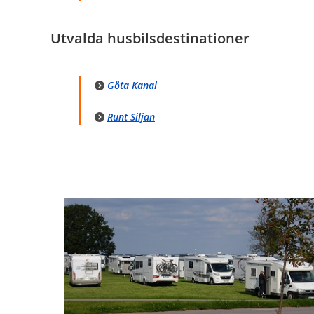
Utvalda husbilsdestinationer
Göta Kanal
Runt Siljan