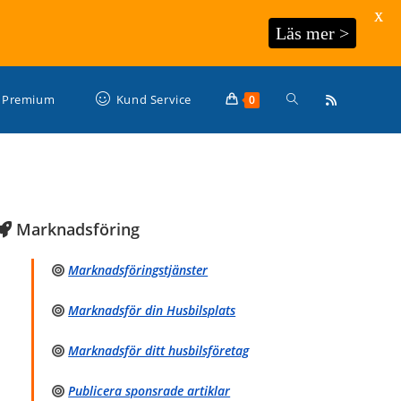
X
Läs mer >
Slå
Premium
Kund Service
0
på/av
Marknadsföring
webbplatssökning
Marknadsföringstjänster
Marknadsför din Husbilsplats
Marknadsför ditt husbilsföretag
Publicera sponsrade artiklar