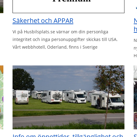
Säkerhet och APPAR
N
h
Vi på Husbilsplats.se värnar om din personliga
integritet och inga personuppgifter skickas till USA.
N
Vårt webbhotell, Oderland, finns i Sverige
n
H
Info om öppettider, tillgänglighet och