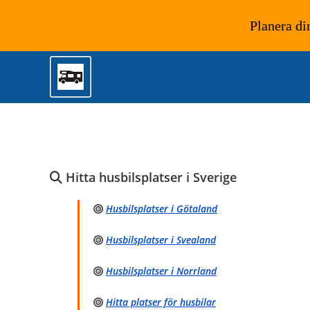
Planera di
Hoppa
till
innehållet
Hitta husbilsplatser i Sverige
Husbilsplatser i Götaland
Husbilsplatser i Svealand
Husbilsplatser i Norrland
Hitta platser för husbilar