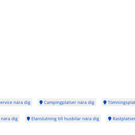
ervice nära dig
Campingplatser nära dig
Tömningsplat
 nära dig
Elanslutning till husbilar nära dig
Rastplatser