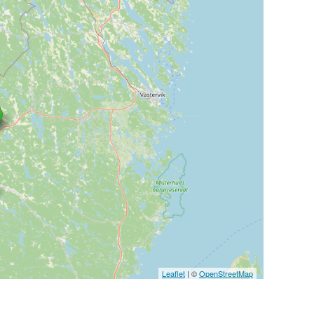
Leaflet
| ©
OpenStreetMap