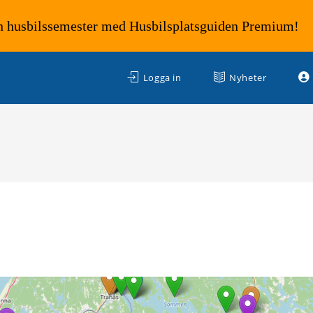
n husbilssemester med Husbilsplatsguiden Premium!
Logga in
Nyheter