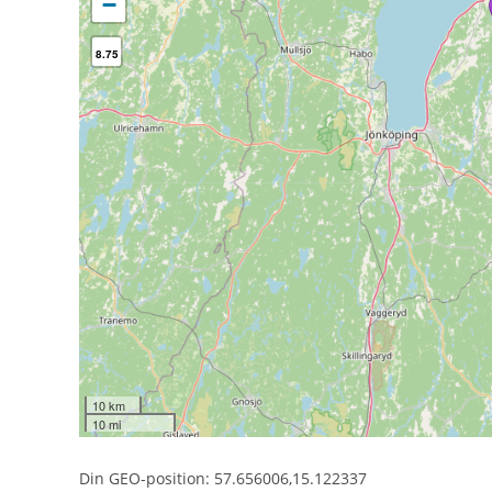
−
8.75
10 km
10 mi
Din GEO-position: 57.656006,15.122337