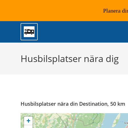
Planera di
Hoppa
till
innehållet
Husbilsplatser nära dig
Husbilsplatser nära din Destination, 50 km
+