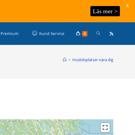
X
Läs mer >
Slå
Premium
Kund Service
0
på/av
>
Husbilsplatser nära dig
webbplatssökning