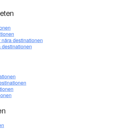
heten
ionen
tionen
 nära destinationen
a destinationen
ationen
estinationen
tionen
tionen
en
en