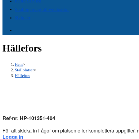
Kund Service
panel.
Snabbgenväg till webbsidor
Nyheter
Hällefors
Hem
>
Ställplatser
>
Hällefors
Ref-nr: HP-101351-404
För att skicka in frågor om platsen eller komplettera uppgifter
Logga in