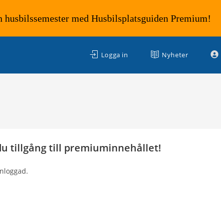
n husbilssemester med Husbilsplatsguiden Premium!
Logga in
Nyheter
 tillgång till premiuminnehållet!
inloggad.