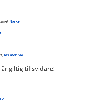
skapet
Närke
r
ts,
läs mer här
 giltig tillsvidare!
iro