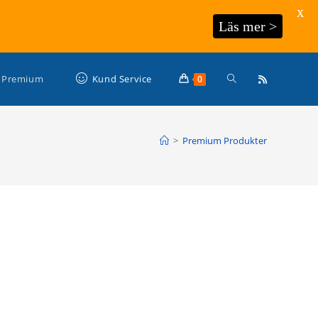
X
Läs mer >
Slå
Premium
Kund Service
0
på/av
>
Premium Produkter
webbplatssökning