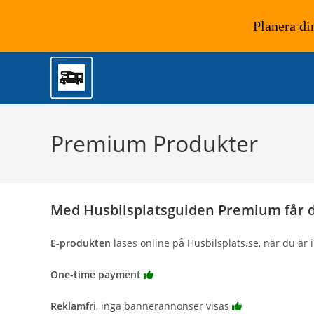
Planera di
Hoppa
till
innehållet
Premium Produkter
Med Husbilsplatsguiden Premium får du
E-produkten
läses online på Husbilsplats.se, när du är 
One-time payment
Reklamfri
, inga bannerannonser visas