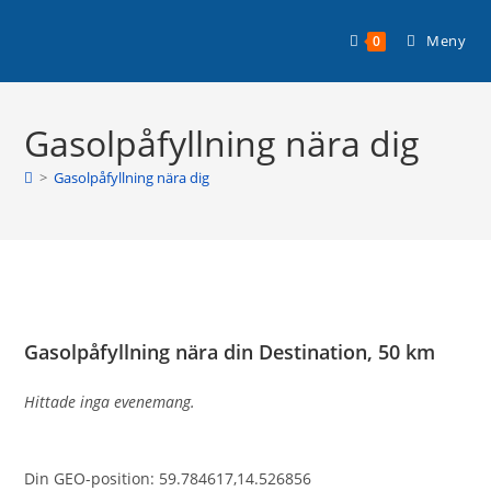
Hoppa
Planera din husbilssemester med
till
Läs mer >
Meny
0
Husbilsplatsguiden Premium!
innehållet
Gasolpåfyllning nära dig
>
Gasolpåfyllning nära dig
Gasolpåfyllning nära din Destination, 50 km
Hittade inga evenemang.
Din GEO-position: 59.784617,14.526856