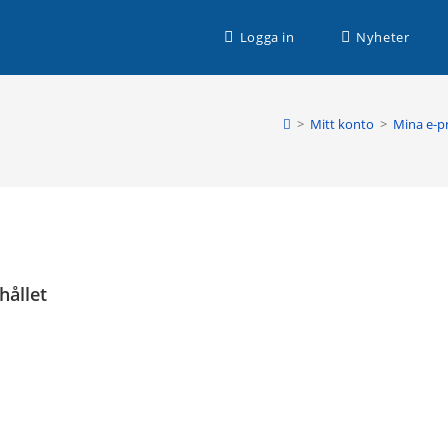
n husbilssemester med Husbilsplatsguiden Premium!
Logga in
Nyheter
>
Mitt konto
>
Mina e-p
hållet