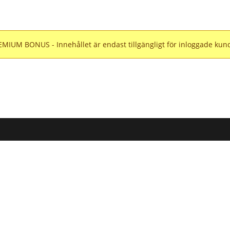
MIUM BONUS - Innehållet är endast tillgängligt för inloggade kun