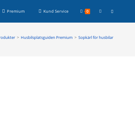
Läs mer >
Slå
Premium
Kund Service
0
på/av
rodukter
>
Husbilsplatsguiden Premium
>
Sopkärl för husbilar
webbplatssöknin