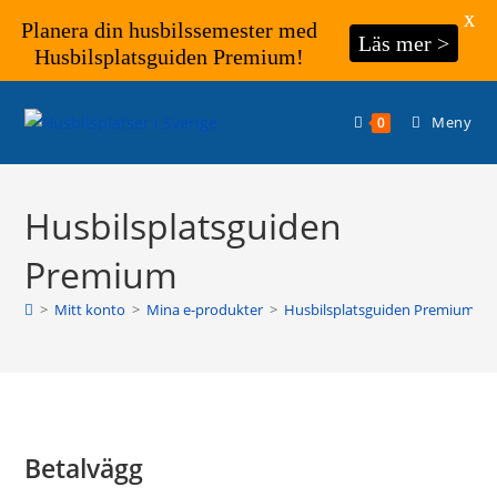
X
Planera din husbilssemester med
Läs mer >
Husbilsplatsguiden Premium!
Hoppa
till
Meny
0
innehållet
Husbilsplatsguiden
Premium
>
Mitt konto
>
Mina e-produkter
>
Husbilsplatsguiden Premium
Betalvägg