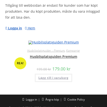
Tillgång till webbsidan är endast för kunder som har köpt
produkten. Har du köpt produkten, måste du vara inloggad
för att läsa den.
Logga in
Hem
Husbilsplatsguiden – Premium
,
Kampanjer
Husbilsplatsguiden Premium
REA!
Det
Det
179.00
kr
199.00
kr
ursprungliga
nuvarande
priset
priset
Lägg till i varukorg
var:
är:
199.00 kr.
179.00 kr.
Logga in
Ångra köp
Cookie Policy