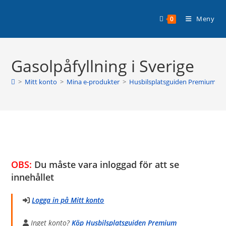
Hoppa
Planera din husbilssemester med
till
Läs mer >
Meny
0
Husbilsplatsguiden Premium!
innehållet
Gasolpåfyllning i Sverige
>
Mitt konto
>
Mina e-produkter
>
Husbilsplatsguiden Premium
>
OBS:
Du måste vara inloggad för att se
innehållet
Logga in på Mitt konto
Inget konto?
Köp Husbilsplatsguiden Premium