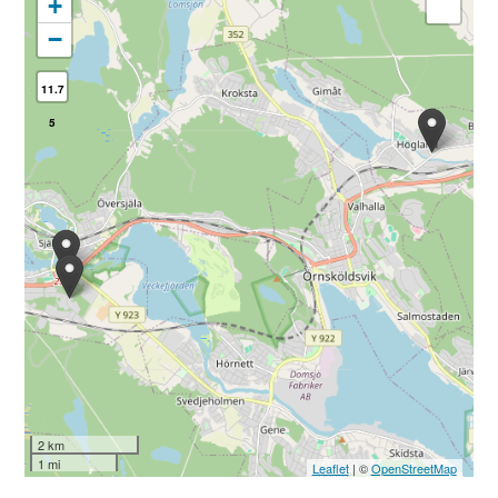
+
−
11.7
5
2 km
1 mi
Leaflet
| ©
OpenStreetMap