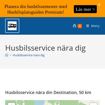
X
Planera din husbilssemester med
Läs mer >
Husbilsplatsguiden Premium!
Hoppa
till
Meny
0
innehållet
Husbilsservice nära dig
>
Husbilsservice nära dig
Husbilsservice nära din Destination, 50 km