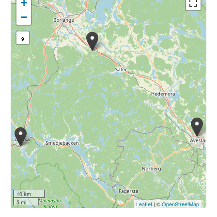
+
−
9
10 km
5 mi
Leaflet
| ©
OpenStreetMap