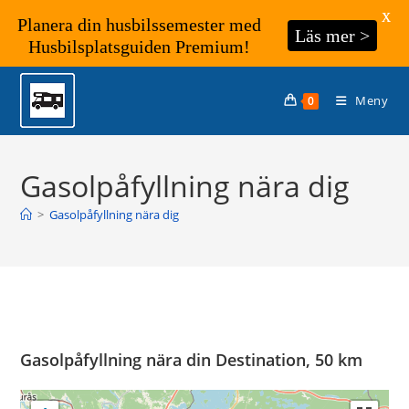
X
Planera din husbilssemester med
Läs mer >
Husbilsplatsguiden Premium!
Hoppa
till
Meny
0
innehållet
Gasolpåfyllning nära dig
>
Gasolpåfyllning nära dig
Gasolpåfyllning nära din Destination, 50 km