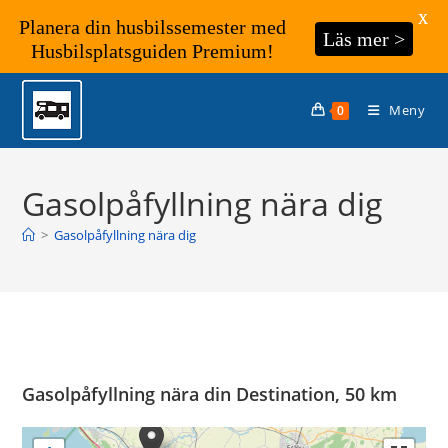
X
Planera din husbilssemester med
Läs mer >
Husbilsplatsguiden Premium!
Hoppa
till
Meny
0
innehållet
Gasolpåfyllning nära dig
>
Gasolpåfyllning nära dig
Gasolpåfyllning nära din Destination, 50 km