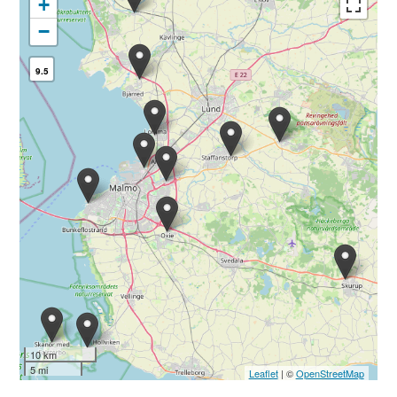
+
−
9.5
10 km
5 mi
Leaflet
| ©
OpenStreetMap