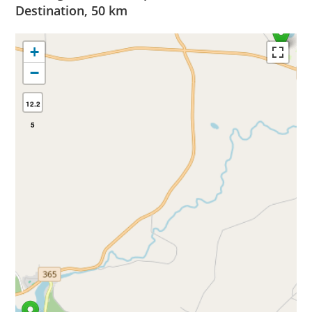
Destination, 50 km
+
−
12.2
5