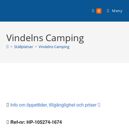
Hoppa
Planera din husbilssemester med
till
Läs mer >
Meny
0
Husbilsplatsguiden Premium!
innehållet
Vindelns Camping
>
Ställplatser
>
Vindelns Camping
Info om öppettider, tillgänglighet och priser
Ref-nr: HP-105274-1674