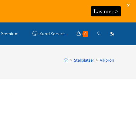
X
Läs mer >
Slå
Premium
Kund Service
0
på/av
>
Ställplatser
>
Vikbron
webbplatssökning