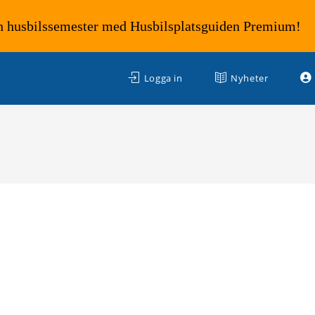
n husbilssemester med Husbilsplatsguiden Premium!
Logga in
Nyheter