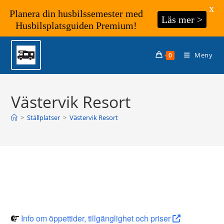
X
Planera din husbilssemester med
Läs mer >
Husbilsplatsguiden Premium!
Hoppa
till
Meny
0
innehållet
Västervik Resort
>
Ställplatser
>
Västervik Resort
Info om öppettider, tillgänglighet och priser