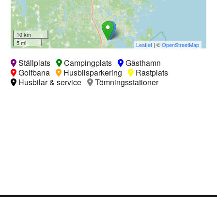
10 km
5 mi
Leaflet
| ©
OpenStreetMap
Ställplats
Campingplats
Gästhamn
Golfbana
Husbilsparkering
Rastplats
Husbilar & service
Tömningsstationer
Logga in
Ångra köp
Cookie Policy