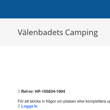
Hoppa
Planera di
till
innehållet
Välenbadets Camping
Ref-nr: HP-105834-1904
För att skicka in frågor om platsen eller komplettera
Logga in