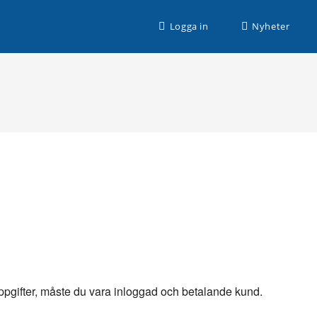
n husbilssemester med Husbilsplatsguiden Premium!
Logga in
Nyheter
 uppgifter, måste du vara inloggad och betalande kund.