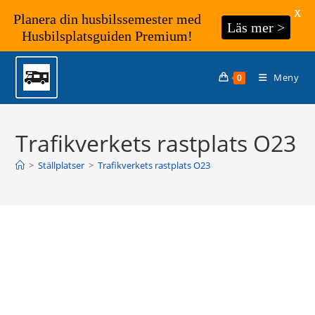
X
Planera din husbilssemester med
Läs mer >
Husbilsplatsguiden Premium!
Hoppa
till
Meny
0
innehållet
Trafikverkets rastplats O23
>
Ställplatser
>
Trafikverkets rastplats O23