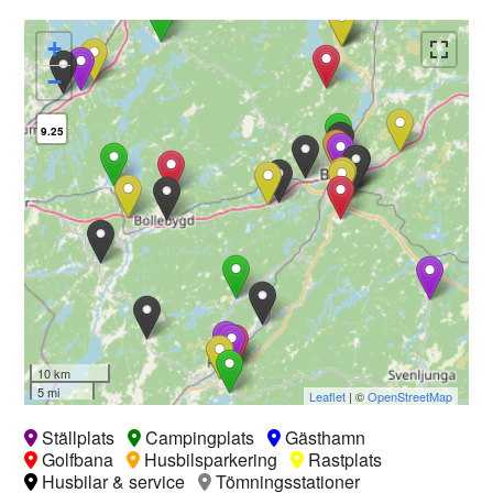
+
−
9.25
10 km
5 mi
Leaflet
| ©
OpenStreetMap
Ställplats
Campingplats
Gästhamn
Golfbana
Husbilsparkering
Rastplats
Husbilar & service
Tömningsstationer