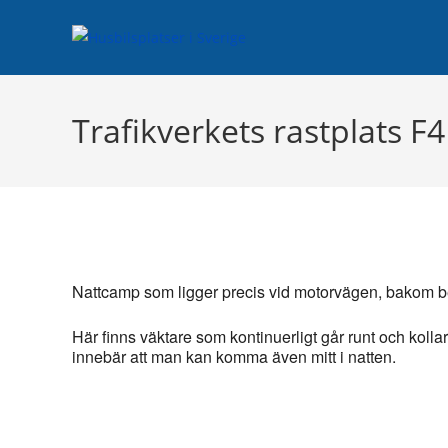
Hoppa
Planera di
till
innehållet
Trafikverkets rastplats F4
Nattcamp som ligger precis vid motorvägen, bakom 
Här finns väktare som kontinuerligt går runt och koll
innebär att man kan komma även mitt i natten.