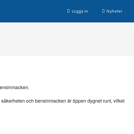
n husbilssemester med Husbilsplatsguiden Premium!
Logga in
Nyheter
bensinmacken.
ar säkerheten och bensinmacken är öppen dygnet runt, vilket