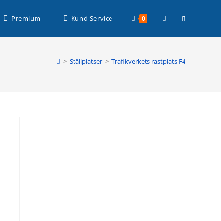
Läs mer >
Slå
Premium
Kund Service
0
på/av
>
Ställplatser
>
Trafikverkets rastplats F4
webbplatssöknin