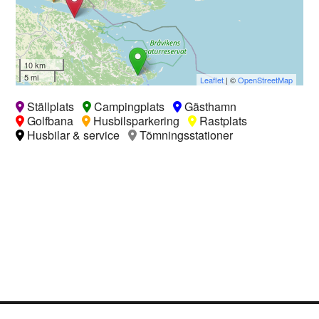
10 km
5 mi
Leaflet
| ©
OpenStreetMap
Ställplats
Campingplats
Gästhamn
Golfbana
Husbilsparkering
Rastplats
Husbilar & service
Tömningsstationer
Logga in
Ångra köp
Cookie Policy