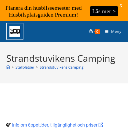
X
Planera din husbilssemester med
Läs mer >
Husbilsplatsguiden Premium!
Hoppa
till
Meny
0
innehållet
Strandstuvikens Camping
>
Ställplatser
>
Strandstuvikens Camping
Info om öppettider, tillgänglighet och priser