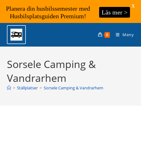
X
Planera din husbilssemester med
Läs mer >
Husbilsplatsguiden Premium!
Hoppa
till
Meny
0
innehållet
Sorsele Camping &
Vandrarhem
>
Ställplatser
>
Sorsele Camping & Vandrarhem