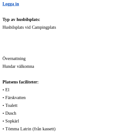
Logga in
Typ av husbilsplats:
Husbilsplats vid Campingplats
Övernattning
Hundar välkomna
Platsens faciliteter:
• El
• Färskvatten
• Toalett
• Dusch
• Sopkärl
• Tömma Latrin (från kassett)