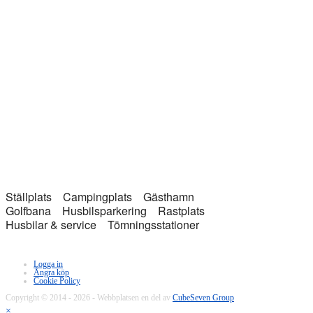
Ställplats
Campingplats
Gästhamn
Golfbana
Husbilsparkering
Rastplats
Husbilar & service
Tömningsstationer
Logga in
Ångra köp
Cookie Policy
Copyright © 2014 - 2026 - Webbplatsen en del av
CubeSeven Group
×