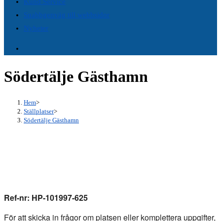
Kund Service
panel.
Snabbgenväg till webbsidor
Nyheter
Södertälje Gästhamn
Hem
>
Ställplatser
>
Södertälje Gästhamn
Ref-nr: HP-101997-625
För att skicka in frågor om platsen eller komplettera uppgifter,