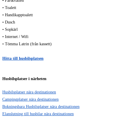
• Färskvatten
• Toalett
• Handikapptoalett
• Dusch
• Sopkärl
• Internet / Wifi
• Tömma Latrin (från kassett)
Hitta till husbilsplatsen
Husbilsplatser i närheten
Husbilsplatser nära destinationen
Campingplatser nära destinationen
Bokningsbara Husbilsplatser nära destinationen
Elanslutning till husbilar nära destinationen