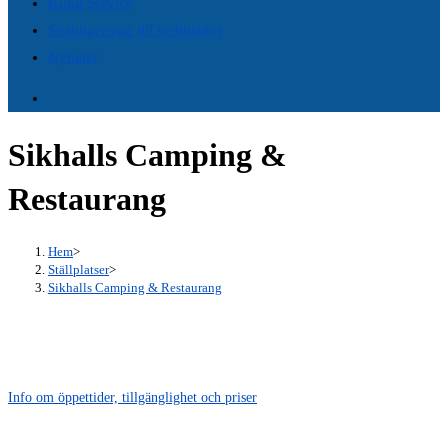
Kund Service
panel.
Snabbgenväg till webbsidor
Nyheter
Sikhalls Camping &
Restaurang
Hem
>
Ställplatser
>
Sikhalls Camping & Restaurang
Info om öppettider, tillgänglighet och priser