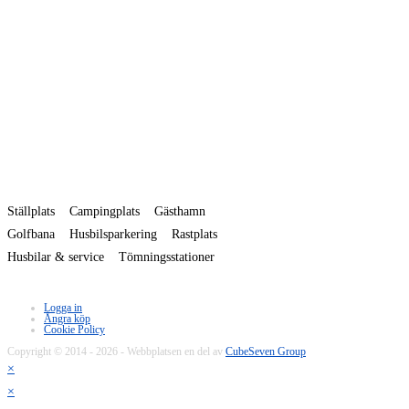
Ställplats
Campingplats
Gästhamn
Golfbana
Husbilsparkering
Rastplats
Husbilar & service
Tömningsstationer
Logga in
Ångra köp
Cookie Policy
Copyright © 2014 - 2026 - Webbplatsen en del av
CubeSeven Group
×
×