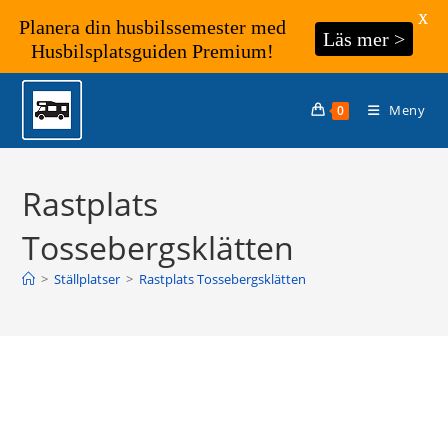
X
Planera din husbilssemester med
Läs mer >
Husbilsplatsguiden Premium!
Hoppa
till
Meny
0
innehållet
Rastplats
Tossebergsklätten
>
Ställplatser
>
Rastplats Tossebergsklätten