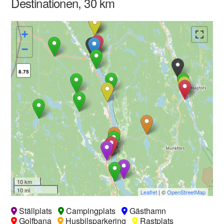
Destinationen, 30 km
+
−
8.75
10 km
10 mi
Leaflet
| ©
OpenStreetMap
Ställplats
Campingplats
Gästhamn
Golfbana
Husbilsparkering
Rastplats