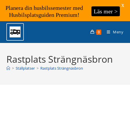
X
Planera din husbilssemester med
Läs mer >
Husbilsplatsguiden Premium!
Hoppa
till
Meny
0
innehållet
Rastplats Strängnäsbron
>
Ställplatser
>
Rastplats Strängnäsbron