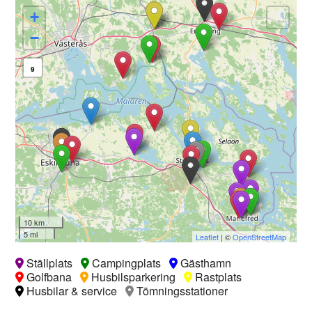
+
−
9
10 km
5 mi
Leaflet
| ©
OpenStreetMap
Ställplats
Campingplats
Gästhamn
Golfbana
Husbilsparkering
Rastplats
Husbilar & service
Tömningsstationer