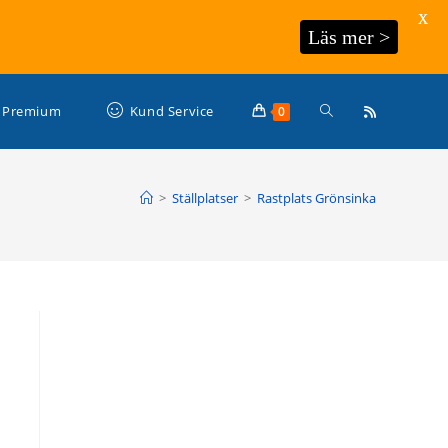
X
Läs mer >
Slå
Premium
Kund Service
0
på/av
>
Ställplatser
>
Rastplats Grönsinka
webbplatssökning