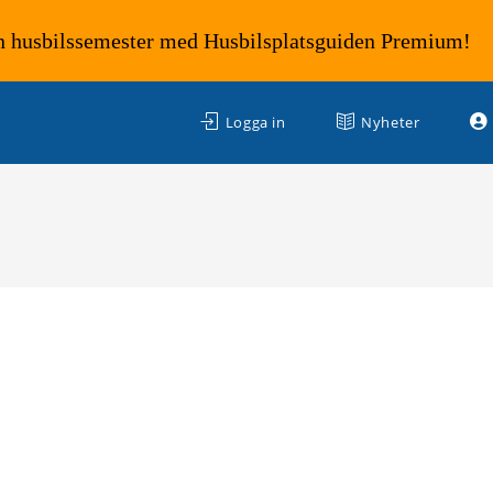
n husbilssemester med Husbilsplatsguiden Premium!
Logga in
Nyheter