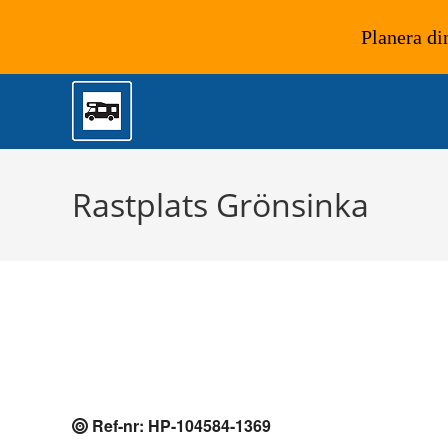
Planera di
Hoppa
till
innehållet
Rastplats Grönsinka
Ref-nr: HP-104584-1369