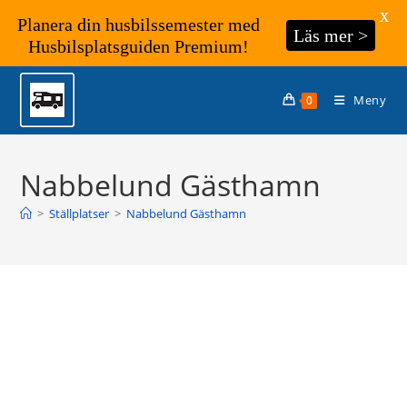
X
Planera din husbilssemester med
Läs mer >
Husbilsplatsguiden Premium!
Hoppa
till
Meny
0
innehållet
Nabbelund Gästhamn
>
Ställplatser
>
Nabbelund Gästhamn