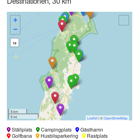
Destinationen, 30 km
+
−
10
5 km
5 mi
Leaflet
| ©
OpenStreetMap
Ställplats
Campingplats
Gästhamn
Golfbana
Husbilsparkering
Rastplats