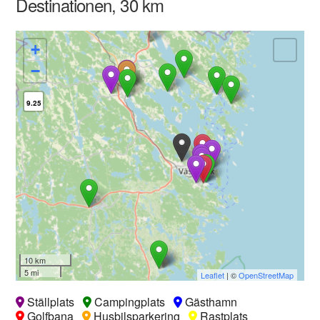
Destinationen, 30 km
+
−
9.25
10 km
5 mi
Leaflet
| ©
OpenStreetMap
Ställplats
Campingplats
Gästhamn
Golfbana
Husbilsparkering
Rastplats