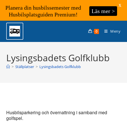
X
Planera din husbilssemester med
Läs mer >
Husbilsplatsguiden Premium!
Hoppa
till
Meny
0
innehållet
Lysingsbadets Golfklubb
>
Ställplatser
>
Lysingsbadets Golfklubb
Husbilsparkering och övernattning i samband med
golfspel.