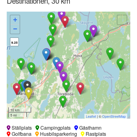
Destinationen, 30 km
+
−
9.25
10 km
5 mi
Leaflet
| ©
OpenStreetMap
Ställplats
Campingplats
Gästhamn
Golfbana
Husbilsparkering
Rastplats