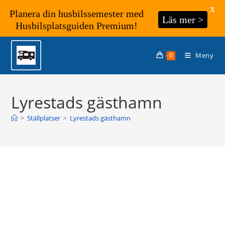
X
Planera din husbilssemester med
Läs mer >
Husbilsplatsguiden Premium!
Hoppa
till
Meny
0
innehållet
Lyrestads gästhamn
>
Ställplatser
>
Lyrestads gästhamn