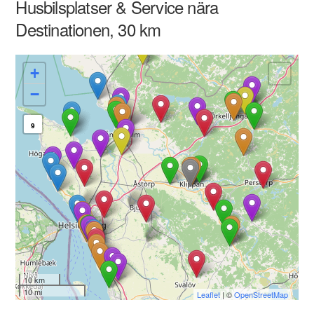
Husbilsplatser & Service nära
Destinationen, 30 km
+
−
9
10 km
10 mi
Leaflet
| ©
OpenStreetMap