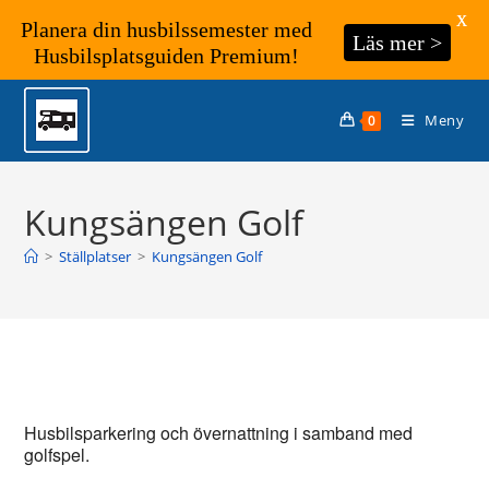
X
Planera din husbilssemester med
Läs mer >
Husbilsplatsguiden Premium!
Hoppa
till
Meny
0
innehållet
Kungsängen Golf
>
Ställplatser
>
Kungsängen Golf
Husbilsparkering och övernattning i samband med
golfspel.