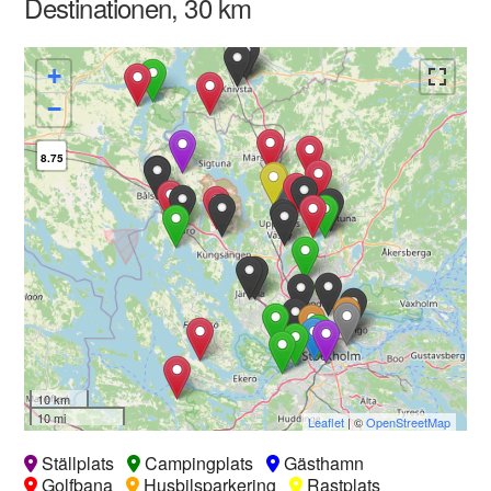
Destinationen, 30 km
+
−
8.75
10 km
10 mi
Leaflet
| ©
OpenStreetMap
Ställplats
Campingplats
Gästhamn
Golfbana
Husbilsparkering
Rastplats