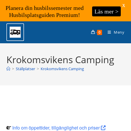
X
Planera din husbilssemester med
Läs mer >
Husbilsplatsguiden Premium!
Hoppa
till
Meny
0
innehållet
Krokomsvikens Camping
>
Ställplatser
>
Krokomsvikens Camping
Info om öppettider, tillgänglighet och priser