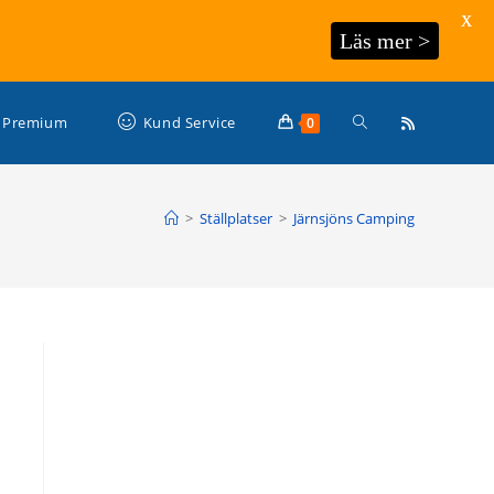
X
Läs mer >
Slå
Premium
Kund Service
0
på/av
>
Ställplatser
>
Järnsjöns Camping
webbplatssökning