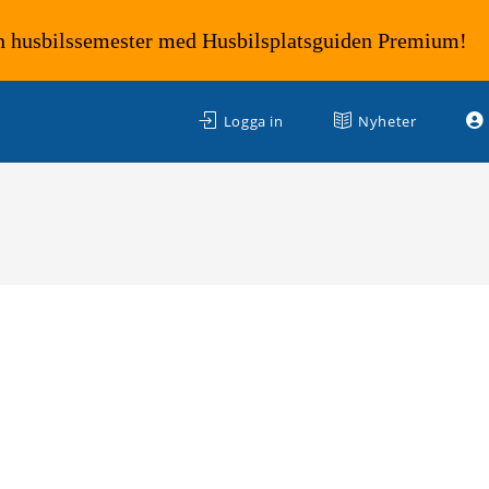
n husbilssemester med Husbilsplatsguiden Premium!
Logga in
Nyheter