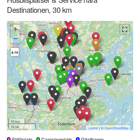
Destinationen, 30 km
+
−
8.75
10 km
10 mi
Leaflet
| ©
OpenStreetMap
Ställplats
Campingplats
Gästhamn