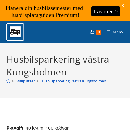
X
Planera din husbilssemester med
Läs mer >
Husbilsplatsguiden Premium!
Hoppa
till
Meny
0
innehållet
Husbilsparkering västra
Kungsholmen
>
Ställplatser
>
Husbilsparkering västra Kungsholmen
P-avgift:
40 kr/tim, 160 kr/dygn