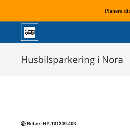
Planera di
Hoppa
till
innehållet
Husbilsparkering i Nora
Ref-nr: HP-101349-403