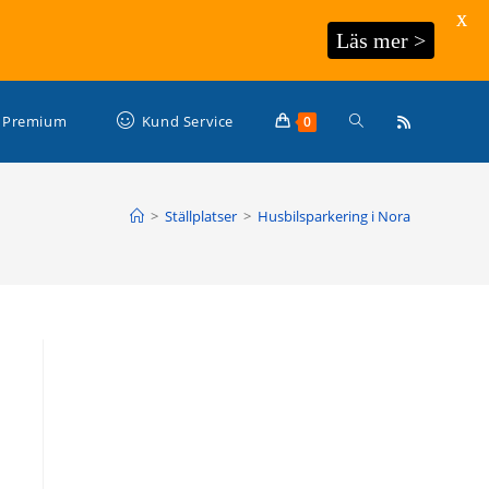
X
Läs mer >
Slå
Premium
Kund Service
0
på/av
>
Ställplatser
>
Husbilsparkering i Nora
webbplatssökning