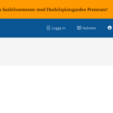
n husbilssemester med Husbilsplatsguiden Premium!
Logga in
Nyheter