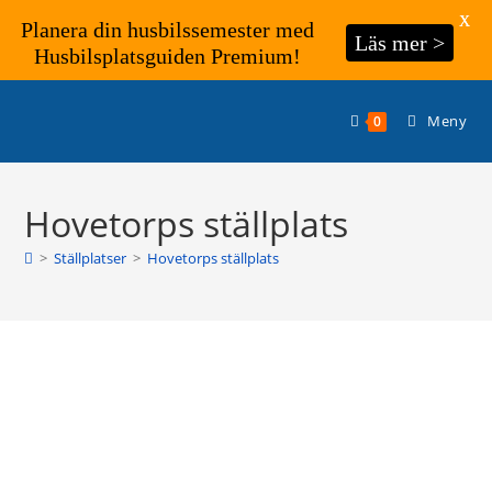
X
Planera din husbilssemester med
Läs mer >
Husbilsplatsguiden Premium!
Hoppa
till
Meny
0
innehållet
Hovetorps ställplats
>
Ställplatser
>
Hovetorps ställplats