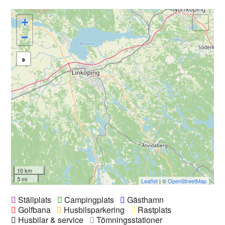
+
−
9
10 km
5 mi
Leaflet
| ©
OpenStreetMap
Ställplats
Campingplats
Gästhamn
Golfbana
Husbilsparkering
Rastplats
Husbilar & service
Tömningsstationer