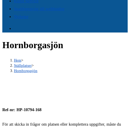
Kund Service
panel.
Snabbgenväg till webbsidor
Nyheter
Hornborgasjön
Hem
>
Ställplatser
>
Hornborgasjön
Ref-nr: HP-10794-168
För att skicka in frågor om platsen eller komplettera uppgifter, måste du