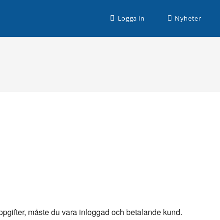
n husbilssemester med Husbilsplatsguiden Premium!
Logga in
Nyheter
 uppgifter, måste du vara inloggad och betalande kund.