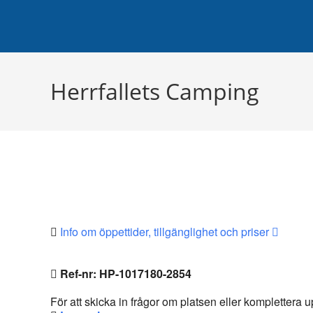
Hoppa
Planera di
till
innehållet
Herrfallets Camping
Info om öppettider, tillgänglighet och priser
Ref-nr: HP-1017180-2854
För att skicka in frågor om platsen eller komplettera