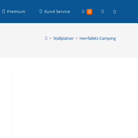
Läs mer >
Slå
Premium
Kund Service
0
på/av
>
Ställplatser
>
Herrfallets Camping
webbplatssöknin