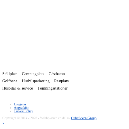
Ställplats
Campingplats
Gästhamn
Golfbana
Husbilsparkering
Rastplats
Husbilar & service
Tömningsstationer
Logga in
Ångra köp
Cookie Policy
Copyright © 2014 - 2026 - Webbplatsen en del av
CubeSeven Group
×