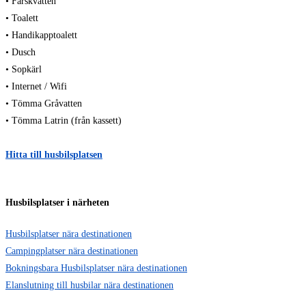
• Färskvatten
• Toalett
• Handikapptoalett
• Dusch
• Sopkärl
• Internet / Wifi
• Tömma Gråvatten
• Tömma Latrin (från kassett)
Hitta till husbilsplatsen
Husbilsplatser i närheten
Husbilsplatser nära destinationen
Campingplatser nära destinationen
Bokningsbara Husbilsplatser nära destinationen
Elanslutning till husbilar nära destinationen