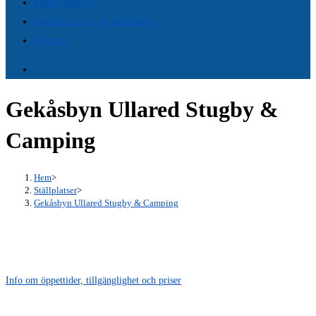
Kund Service
panel.
Snabbgenväg till webbsidor
Nyheter
Gekåsbyn Ullared Stugby &
Camping
Hem
>
Ställplatser
>
Gekåsbyn Ullared Stugby & Camping
Info om öppettider, tillgänglighet och priser