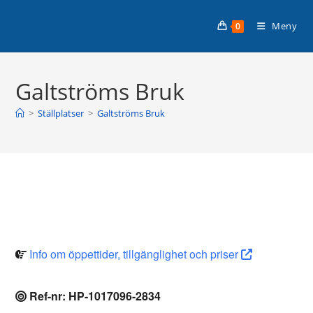
Hoppa
Planera din husbilssemester med
till
Läs mer >
Meny
0
Husbilsplatsguiden Premium!
innehållet
Galtströms Bruk
>
Ställplatser
>
Galtströms Bruk
Info om öppettider, tillgänglighet och priser
Ref-nr: HP-1017096-2834