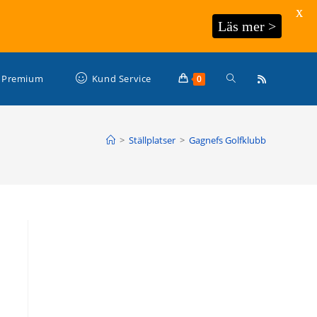
X
Läs mer >
Slå
Premium
Kund Service
0
på/av
>
Ställplatser
>
Gagnefs Golfklubb
webbplatssökning