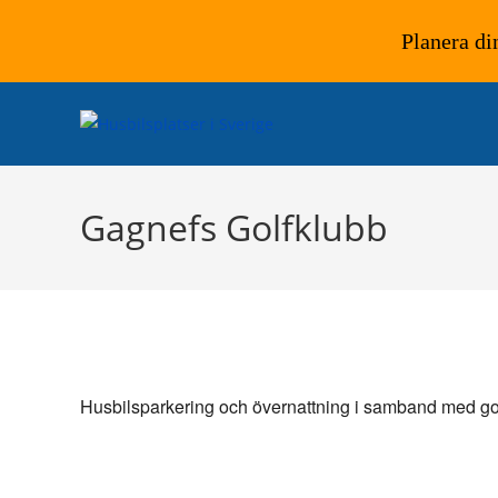
Planera di
Hoppa
till
innehållet
Gagnefs Golfklubb
Husbilsparkering och övernattning i samband med gol