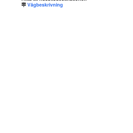
Vägbeskrivning
Copyright © 2014 - 2026 - Webbplatsen en del av
CubeSeven Group