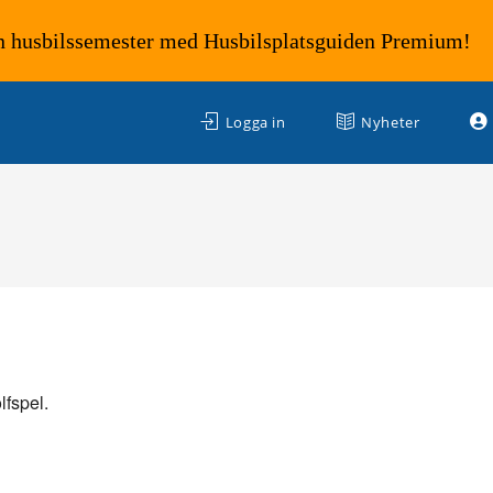
n husbilssemester med Husbilsplatsguiden Premium!
Logga in
Nyheter
fspel.