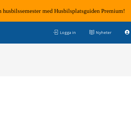
n husbilssemester med Husbilsplatsguiden Premium!
Logga in
Nyheter