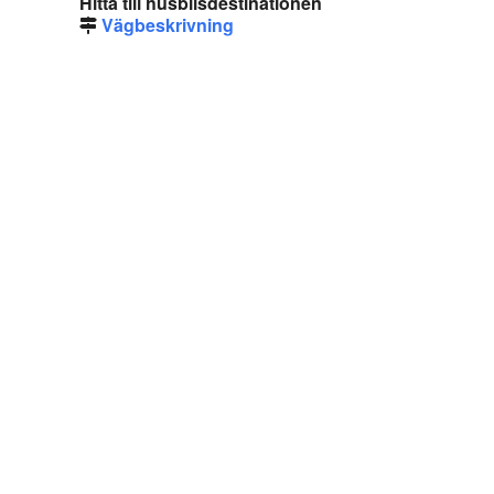
Hitta till husbilsdestinationen
Vägbeskrivning