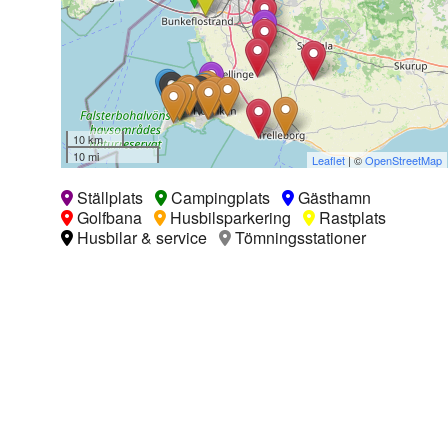
10 km
10 mi
Leaflet
| ©
OpenStreetMap
Ställplats
Campingplats
Gästhamn
Golfbana
Husbilsparkering
Rastplats
Husbilar & service
Tömningsstationer