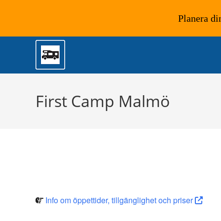
Planera di
Hoppa
till
innehållet
First Camp Malmö
Info om öppettider, tillgänglighet och priser