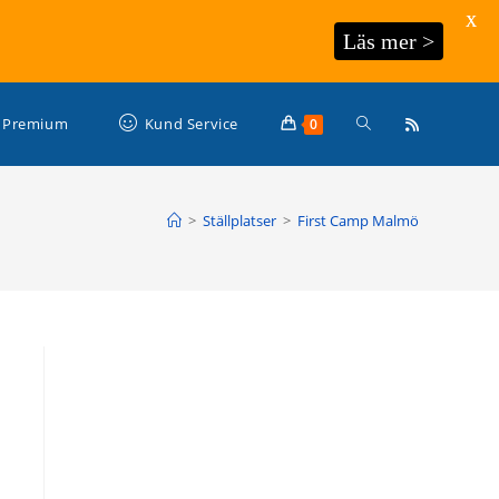
X
Läs mer >
Slå
Premium
Kund Service
0
på/av
>
Ställplatser
>
First Camp Malmö
webbplatssökning