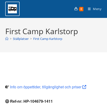
Hoppa
Planera din husbilssemester med
till
Läs mer >
Meny
0
Husbilsplatsguiden Premium!
innehållet
First Camp Karlstorp
>
Ställplatser
>
First Camp Karlstorp
Info om öppettider, tillgänglighet och priser
Ref-nr: HP-104679-1411