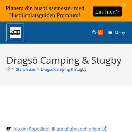
X
Planera din husbilssemester med
Läs mer >
Husbilsplatsguiden Premium!
Hoppa
till
Meny
0
innehållet
Dragsö Camping & Stugby
>
Ställplatser
>
Dragsö Camping & Stugby
Info om öppettider, tillgänglighet och priser