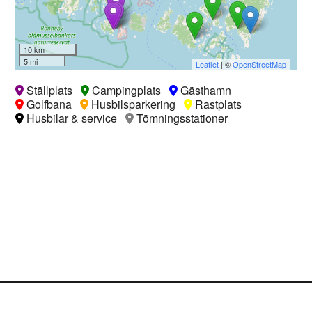
10 km
5 mi
Leaflet
| ©
OpenStreetMap
Ställplats
Campingplats
Gästhamn
Golfbana
Husbilsparkering
Rastplats
Husbilar & service
Tömningsstationer
Logga in
Ångra köp
Cookie Policy