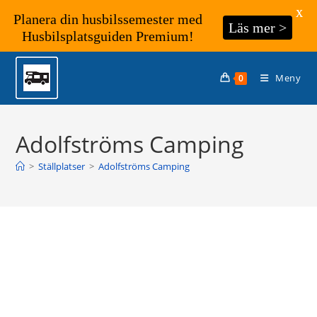
X
Planera din husbilssemester med
Läs mer >
Husbilsplatsguiden Premium!
Hoppa
till
Meny
0
innehållet
Adolfströms Camping
>
Ställplatser
>
Adolfströms Camping