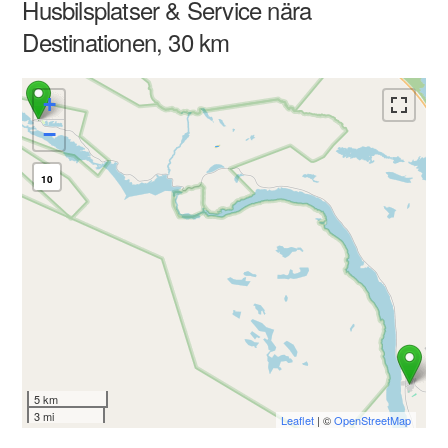
Husbilsplatser & Service nära
Destinationen, 30 km
+
−
10
5 km
3 mi
Leaflet
| ©
OpenStreetMap