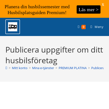
X
Planera din husbilssemester med
Läs mer >
Husbilsplatsguiden Premium!
Hoppa
till
Meny
0
innehållet
Publicera uppgifter om ditt
husbilsföretag
>
Mitt konto
>
Mina e-tjänster
>
PREMIUM PLATINA
>
Publicera up