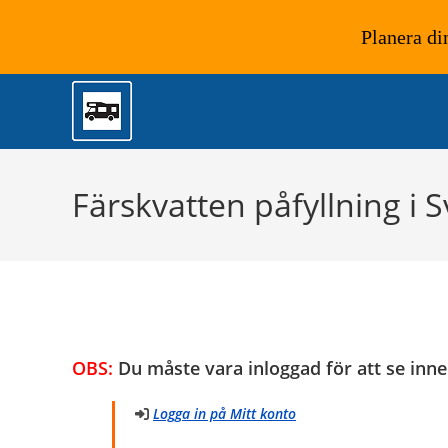
Planera di
Hoppa
till
innehållet
Färskvatten påfyllning i S
OBS:
Du måste vara inloggad för att se inne
Logga in på Mitt konto