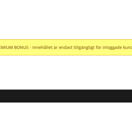
MIUM BONUS - Innehållet är endast tillgängligt för inloggade kun