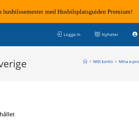
n husbilssemester med Husbilsplatsguiden Premium!
Logga in
Nyheter
verige
>
Mitt konto
>
Mina e-pr
hållet