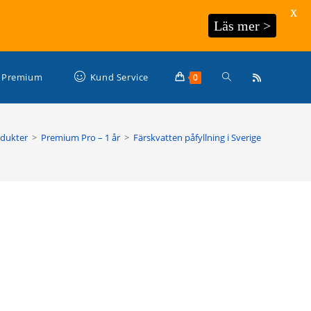
X
Läs mer >
Slå
Premium
Kund Service
0
på/av
odukter
>
Premium Pro – 1 år
>
Färskvatten påfyllning i Sverige
webbplatssökning